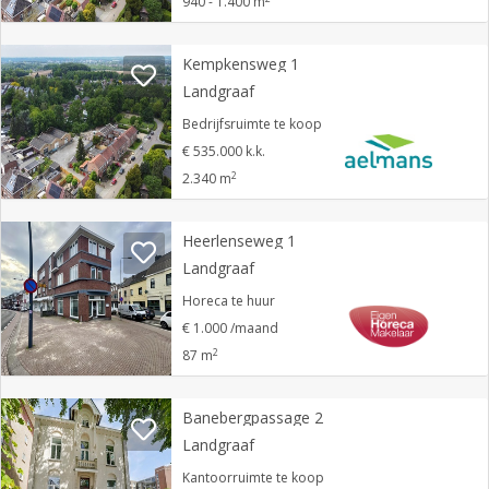
940 - 1.400 m
Kempkensweg 1
Landgraaf
Bedrijfsruimte te koop
€ 535.000 k.k.
2
2.340 m
Heerlenseweg 1
Landgraaf
Horeca te huur
€ 1.000 /maand
2
87 m
Banebergpassage 2
Landgraaf
Kantoorruimte te koop