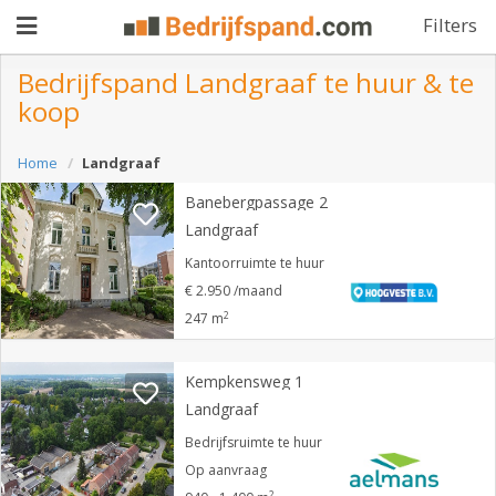
Filters
Bedrijfspand Landgraaf te huur & te
koop
Pand
Home
Landgraaf
aanbieden
Pand
Banebergpassage 2
zoeken
Landgraaf
Waarom
Kantoorruimte te huur
€ 2.950 /maand
adverteren
Premium
2
247 m
adverteren
Blog
Kempkensweg 1
Landgraaf
Registreren
Bedrijfsruimte te huur
Op aanvraag
Login
2