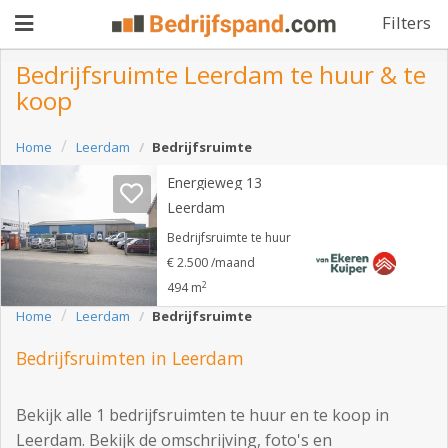
Filters
Bedrijfsruimte Leerdam te huur & te
koop
Pand
Home
Leerdam
Bedrijfsruimte
aanbieden
Pand
Energieweg 13
zoeken
Leerdam
Waarom
Bedrijfsruimte te huur
€ 2.500 /maand
adverteren
Premium
2
494 m
adverteren
Home
Leerdam
Bedrijfsruimte
Blog
Bedrijfsruimten in Leerdam
Registreren
Bekijk alle 1 bedrijfsruimten te huur en te koop in
Login
Leerdam. Bekijk de omschrijving, foto's en