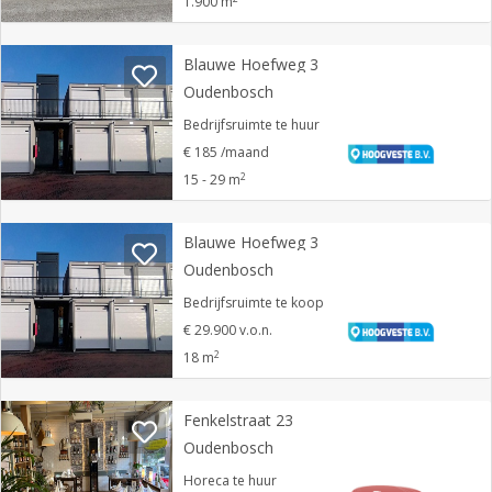
1.900 m
Blauwe Hoefweg 3
Oudenbosch
Bedrijfsruimte te huur
€ 185 /maand
2
15 - 29 m
Blauwe Hoefweg 3
Oudenbosch
Bedrijfsruimte te koop
€ 29.900 v.o.n.
2
18 m
Fenkelstraat 23
Oudenbosch
Horeca te huur