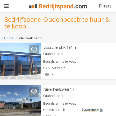
Filters
Bedrijfspand Oudenbosch te huur &
te koop
Pand
Home
Oudenbosch
aanbieden
Pand
Bosschendijk 191 h
zoeken
Oudenbosch
Waarom
Bedrijfsruimte te koop
€ 289.500 v.o.n.
adverteren
Premium
2
166 m
adverteren
Blog
Nijverheidsweg 17
Oudenbosch
Registreren
Bedrijfsruimte te koop
€ 1.198.000 k.k.
Login
2