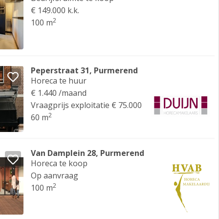
€ 149.000 k.k.
2
100 m
Peperstraat 31, Purmerend
Horeca te huur
€ 1.440 /maand
Vraagprijs exploitatie € 75.000
2
60 m
Van Damplein 28, Purmerend
Horeca te koop
Op aanvraag
2
100 m