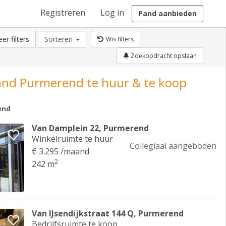
Registreren
Log in
Pand aanbieden
er filters
Sorteren
Wis filters
Zoekopdracht opslaan
and Purmerend te huur & te koop
end
Van Damplein 22, Purmerend
Winkelruimte te huur
Collegiaal aangeboden
€ 3.295 /maand
2
242 m
Van IJsendijkstraat 144 Q, Purmerend
Bedrijfsruimte te koop