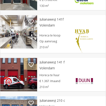
2
130 m
Julianaweg 141f
Volendam
Horeca te koop
Op aanvraag
2
210 m
Julianaweg 141 f
Volendam
Horeca te huur
€ 1.367 /maand
2
210 m
Julianaweg 210 c