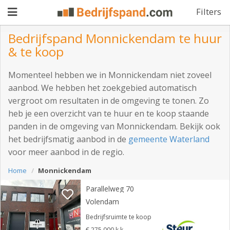
Filters
Bedrijfspand Monnickendam te huur
& te koop
Pand
Momenteel hebben we in Monnickendam niet zoveel
aanbieden
Pand
aanbod. We hebben het zoekgebied automatisch
vergroot om resultaten in de omgeving te tonen. Zo
zoeken
heb je een overzicht van te huur en te koop staande
Waarom
panden in de omgeving van Monnickendam. Bekijk ook
het bedrijfsmatig aanbod in de
gemeente Waterland
adverteren
Premium
voor meer aanbod in de regio.
adverteren
Blog
Home
Monnickendam
Parallelweg 70
Volendam
Registreren
Bedrijfsruimte te koop
Login
€ 275.000 k.k.