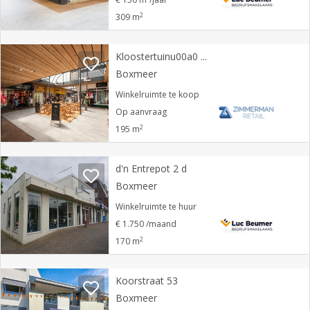
2
309 m
Kloostertuinu00a0 13
Boxmeer
Winkelruimte te koop
Op aanvraag
2
195 m
d'n Entrepot 2 d
Boxmeer
Winkelruimte te huur
€ 1.750 /maand
2
170 m
Koorstraat 53
Boxmeer