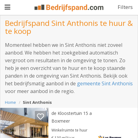
Filters
Bedrijfspand Sint Anthonis te huur &
te koop
Pand
Momenteel hebben we in Sint Anthonis niet zoveel
aanbieden
Pand
aanbod. We hebben het zoekgebied automatisch
vergroot om resultaten in de omgeving te tonen. Zo
zoeken
heb je een overzicht van te huur en te koop staande
Waarom
panden in de omgeving van Sint Anthonis. Bekijk ook
het bedrijfsmatig aanbod in de
gemeente Sint Anthonis
adverteren
Premium
voor meer aanbod in de regio.
adverteren
Blog
Home
Sint Anthonis
de Kloostertuin 15 a
Boxmeer
Registreren
Winkelruimte te huur
Login
€ 130 m²/jaar