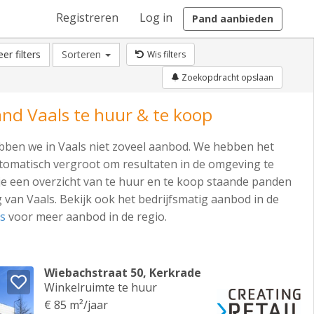
Registreren
Log in
Pand aanbieden
er filters
Sorteren
Wis filters
Zoekopdracht opslaan
and Vaals te huur & te koop
ben we in Vaals niet zoveel aanbod. We hebben het
omatisch vergroot om resultaten in de omgeving te
je een overzicht van te huur en te koop staande panden
 van Vaals. Bekijk ook het bedrijfsmatig aanbod in de
s
voor meer aanbod in de regio.
Wiebachstraat 50, Kerkrade
Winkelruimte te huur
€ 85 m²/jaar