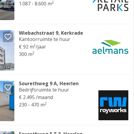
2
1.087 - 8.600 m
Wiebachstraat 9, Kerkrade
Kantoorruimte te huur
€ 92 m²/jaar
2
300 m
Sourethweg 9 A, Heerlen
Bedrijfsruimte te huur
€ 2.495 /maand
2
230 - 470 m