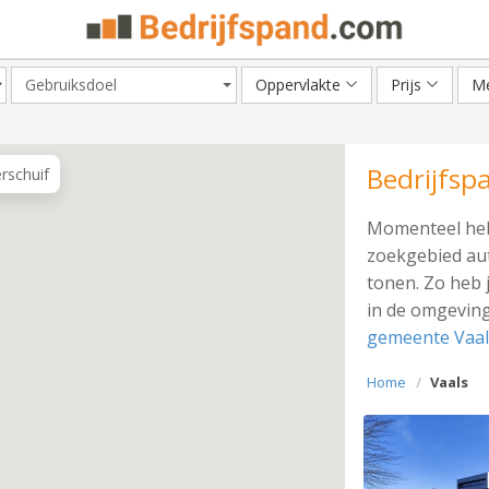
Gebruiksdoel
Oppervlakte
Prijs
Me
Bedrijfsp
erschuif
Momenteel heb
zoekgebied aut
tonen. Zo heb 
in de omgeving
gemeente Vaal
Home
Vaals