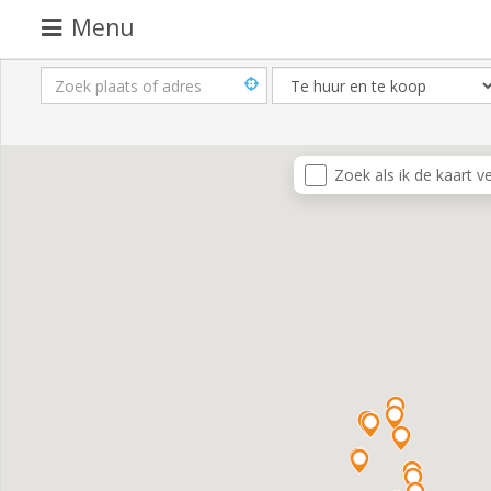
Menu
Pand
aanbieden
Pand
Zoek als ik de kaart v
zoeken
Waarom
adverteren
Premium
adverteren
Blog
Registreren
Login