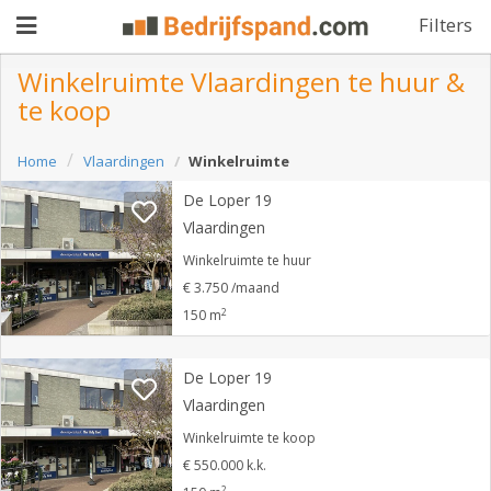
Filters
Winkelruimte Vlaardingen te huur &
te koop
Pand
Home
Vlaardingen
Winkelruimte
aanbieden
Pand
De Loper 19
zoeken
Vlaardingen
Waarom
Winkelruimte te huur
€ 3.750 /maand
adverteren
Premium
2
150 m
adverteren
Blog
De Loper 19
Vlaardingen
Registreren
Winkelruimte te koop
€ 550.000 k.k.
Login
2