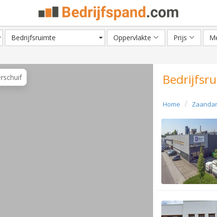
Bedrijfsruimte
Oppervlakte
Prijs
Me
Bedrijfsr
erschuif
Home
Zaanda