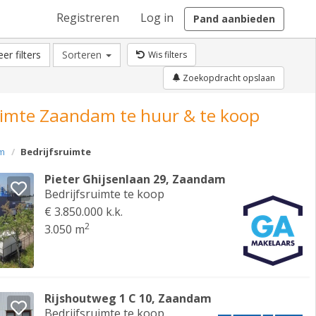
Registreren
Log in
Pand aanbieden
er filters
Sorteren
Wis filters
Zoekopdracht opslaan
uimte Zaandam te huur & te koop
m
Bedrijfsruimte
Pieter Ghijsenlaan 29, Zaandam
Bedrijfsruimte te koop
€ 3.850.000 k.k.
2
3.050 m
Rijshoutweg 1 C 10, Zaandam
Bedrijfsruimte te koop