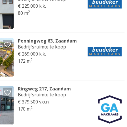
€ 225.000 k.k.
2
80 m
Penningweg 63, Zaandam
Bedrijfsruimte te koop
€ 269.000 k.k.
2
172 m
Ringweg 217, Zaandam
Bedrijfsruimte te koop
€ 379.500 v.o.n.
2
170 m