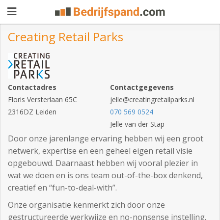
Creating Retail Parks
Pand
aanbieden
Pand
Contactadres
Contactgegevens
zoeken
Floris Versterlaan 65C
jelle@creatingretailparks.nl
2316DZ Leiden
070 569 0524
Waarom
Jelle van der Stap
adverteren
Premium
Door onze jarenlange ervaring hebben wij een groot
netwerk, expertise en een geheel eigen retail visie
adverteren
Blog
opgebouwd. Daarnaast hebben wij vooral plezier in
wat we doen en is ons team out-of-the-box denkend,
creatief en “fun-to-deal-with”.
Registreren
Onze organisatie kenmerkt zich door onze
Login
gestructureerde werkwijze en no-nonsense instelling.