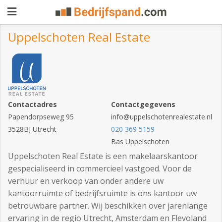
Uppelschoten Real Estate
Pand
aanbieden
Pand
zoeken
Contactadres
Contactgegevens
Papendorpseweg 95
Waarom
info@uppelschotenrealestate.nl
3528BJ Utrecht
020 369 5159
adverteren
Premium
Bas Uppelschoten
adverteren
Uppelschoten Real Estate is een makelaarskantoor
Blog
gespecialiseerd in commercieel vastgoed. Voor de
verhuur en verkoop van onder andere uw
kantoorruimte of bedrijfsruimte is ons kantoor uw
Registreren
betrouwbare partner. Wij beschikken over jarenlange
Login
ervaring in de regio Utrecht, Amsterdam en Flevoland