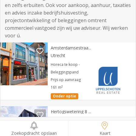
en zelfs erbuiten. Ook voor aankoop, aanhuur, taxaties
en advies inzake bedrijfshuisvesting,
projectontwikkeling of beleggingen omtrent
commercieel vastgoed zijn wij uw adviseur. Wij werken
voor ú.
Amsterdamsestraatweg 176
Utrecht
Horeca te koop -
Beleggingspand
Prijs op aanvraag
2
161 m
Onder optie
Hertogswetering 8 N
Utrecht
Zorg te huur
Zoekopdracht opslaan
Kaart