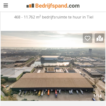
2
468 - 11.762 m
bedrijfsruimte te huur in Tiel
Pand
aanbieden
Pand
zoeken
Waarom
adverteren
Premium
adverteren
Blog
Registreren
1/14
Login