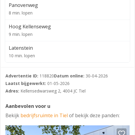
en buitenopslag past uitstekend.
Panovenweg
Een multifunctioneel bedrijfscomplex dat een oplossing
8 min. lopen
biedt voor diverse logistieke vraagstukken.
Hoog Kellenseweg
LOCATIE
9 min. lopen
De omgeving van het object bestaat uit een mix van
Latenstein
industriële, commerciële en logistieke bedrijven. Op
10 min. lopen
bedrijventerrein Kellen zijn bedrijven gevestigd die
actief zijn in de techniek, transport, b2b, opslag,
productie en distributie.
Advertentie ID:
118820
Datum online:
30-04-2026
BEREIKBAARHEID
Laatst bijgewerkt:
01-05-2026
Adres:
Kellensedwarsweg 2, 4004 JC Tiel
Auto
Tiel is gelegen ten zuidoosten van Utrecht, direct aan
Aanbevolen voor u
de A15. Bedrijventerrein ‘Kellen’ is zeer goed
Bekijk
bedrijfsruimte in Tiel
of bekijk deze panden:
bereikbaar met eigen vervoer en is optimaal ontsloten
via de snelweg A15. Knooppunt Deil en de A2 zijn
binnen ca. 10 autominuten aan te rijden.