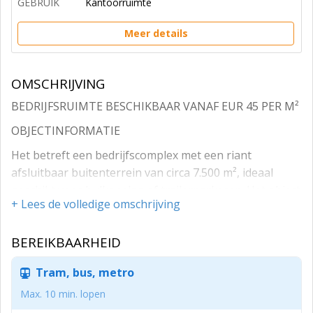
GEBRUIK
Kantoorruimte
Meer details
OMSCHRIJVING
BEDRIJFSRUIMTE BESCHIKBAAR VANAF EUR 45 PER M²
OBJECTINFORMATIE
Het betreft een bedrijfscomplex met een riant
afsluitbaar buitenterrein van circa 7.500 m², ideaal
geschikt voor bulkopslag of trailerparkeren. Het object
+ Lees de volledige omschrijving
beschikt verder over circa 11.762 m² bedrijfs- en
opslagruimte en circa 468 m² kantoorruimte.
BEREIKBAARHEID
Het pand is uitgerust met ruim voldoende dockdeuren,
deels voorzien van levellerssystemen en laadperrons.
Tram, bus, metro
Hierdoor is het object bij uitstek geschikt voor cross-
Max. 10 min. lopen
dock activiteiten, maar ook een combinatie van binnen-