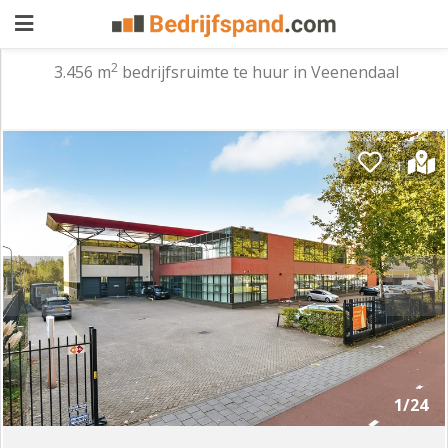
2
3.456 m
bedrijfsruimte te huur in Veenendaal
Pand
aanbieden
Pand
zoeken
Waarom
adverteren
Premium
adverteren
Blog
Registreren
1/24
Login