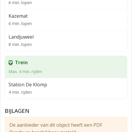
- rails plafond met elektra;
6 min. lopen
- overheaddeuren;
Kazemat
- krachtstroom;
6 min. lopen
- heaters.
Landjuweel
Huurder mag bestaande voorzieningen gebruiken.
8 min. lopen
Onderhoud en vervanging van aanwezige
voorzieningen komt geheel voor rekening huurder.
Trein
Vloeroppervlakte
Max. 4 min. rijden
Voor de verhuur is ca. 3.456 m² beschikbaar en is als
Station De Klomp
volgt verdeeld:
4 min. rijden
Labruimte incl. gang begane grond 938 m²
Bedrijfsruimte (hoog) begane grond 600 m²
BIJLAGEN
Bedrijfsruimte (laag) begane grond 795 m²
De aanbieder van dit object heeft een PDF
Totaal begane grond 2.333 m²