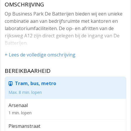
OMSCHRIJVING
Op Business Park De Batterijen bieden wij een unieke
combinatie aan van bedrijfsruimte met kantoren en
laboratoriumfaciliteiten. De op- en afritten van de
rijksweg A12 zijn direct gelegen bij de ingang van De
Batterijen.
Op eigen terrein zijn er voldoende parkeerplaatsen
+ Lees de volledige omschrijving
aanwezig.
BEREIKBAARHEID
Opleveringsniveau
In huidige staat en o.a. voorzien van:
Tram, bus, metro
- ESD (Electro Static Discharge) vloeren;
Max. 8 min. lopen
- (klimaat)plafond met verlichting;
Arsenaal
- koeling/verwarming;
1 min. lopen
- kabelgoten;
Plesmanstraat