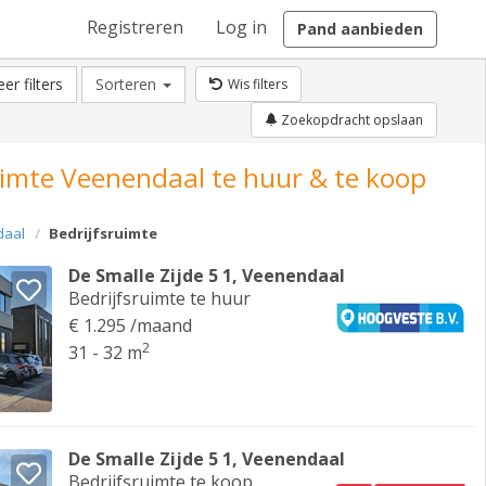
Registreren
Log in
Pand aanbieden
er filters
Sorteren
Wis filters
Zoekopdracht opslaan
uimte Veenendaal te huur & te koop
daal
Bedrijfsruimte
De Smalle Zijde 5 1, Veenendaal
Bedrijfsruimte te huur
€ 1.295 /maand
2
31 - 32 m
De Smalle Zijde 5 1, Veenendaal
Bedrijfsruimte te koop