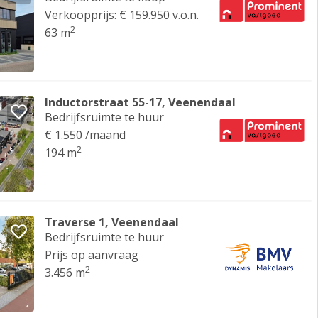
Verkoopprijs: € 159.950 v.o.n.
2
63 m
Inductorstraat 55-17, Veenendaal
Bedrijfsruimte te huur
€ 1.550 /maand
2
194 m
Traverse 1, Veenendaal
Bedrijfsruimte te huur
Prijs op aanvraag
2
3.456 m