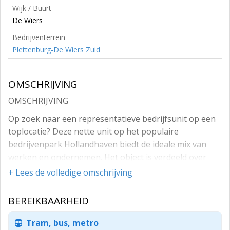
Wijk / Buurt
De Wiers
Bedrijventerrein
Plettenburg-De Wiers Zuid
OMSCHRIJVING
OMSCHRIJVING
Op zoek naar een representatieve bedrijfsunit op een
toplocatie? Deze nette unit op het populaire
bedrijvenpark Hollandhaven biedt de ideale mix van
werken en ondernemen. Het object is verdeeld over
twee bouwlagen met bedrijfsruimte op de begane
+ Lees de volledige omschrijving
grond en kantoorruimte op de 1e verdieping. Dankzij
deze praktische indeling is de unit breed inzetbaar en
BEREIKBAARHEID
geschikt voor uiteenlopende bedrijfsactiviteiten.
Tram, bus, metro
LIGGING