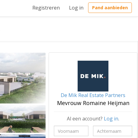
Registreren
Log in
Pand aanbieden
s
De Mik Real Estate Partners
Mevrouw Romaine Heijman
Al een account?
Log in
.