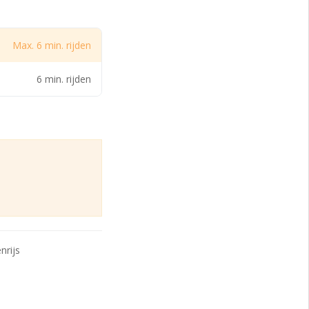
midden in de
ereikbaarheid en
Max. 6 min. rijden
(nieuwe) A16,
ar vervoer is het
6 min. rijden
tsafstand. Hier
altes op onder
nrijs