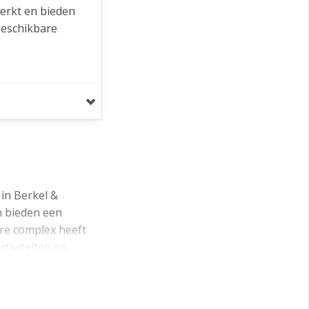
erkt en bieden
 beschikbare
en volledig
ijs, midden in
goede
n de (nieuwe)
in Berkel &
 het openbaar
n bieden een
 Rodenrijs is
are complex heeft
en Rotterdam
ctiviteiten en