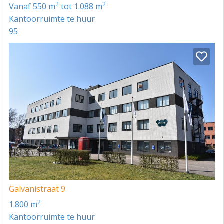
2
2
vanaf 550 m
tot 1.088 m
Kantoorruimte te huur
95
Galvanistraat 9
2
1.800 m
Kantoorruimte te huur