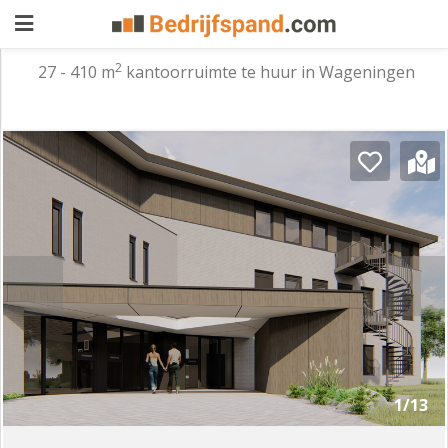
2
27 - 410 m
kantoorruimte te huur in Wageningen
Pand
aanbieden
Pand
zoeken
Waarom
adverteren
Premium
adverteren
Blog
Registreren
1/13
Login