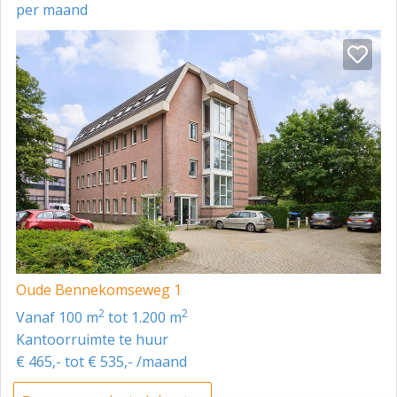
per maand
Oude Bennekomseweg 1
2
2
vanaf 100 m
tot 1.200 m
Kantoorruimte te huur
€ 465,- tot € 535,- /maand