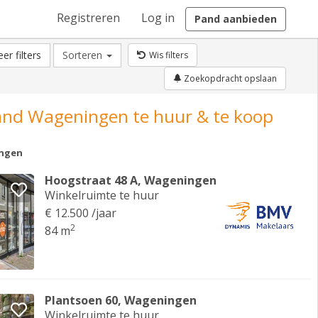
Registreren
Log in
Pand aanbieden
er filters
Sorteren
Wis filters
Zoekopdracht opslaan
and Wageningen te huur & te koop
ngen
Hoogstraat 48 A, Wageningen
Winkelruimte te huur
€ 12.500 /jaar
2
84 m
Plantsoen 60, Wageningen
Winkelruimte te huur