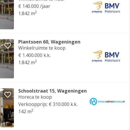
€ 140.000 /jaar
2
1.842 m
Plantsoen 60, Wageningen
Winkelruimte te koop
€ 1.400.000 k.k.
2
1.842 m
Schoolstraat 15, Wageningen
Horeca te koop
Verkoopprijs: € 310.000 k.k.
2
142 m