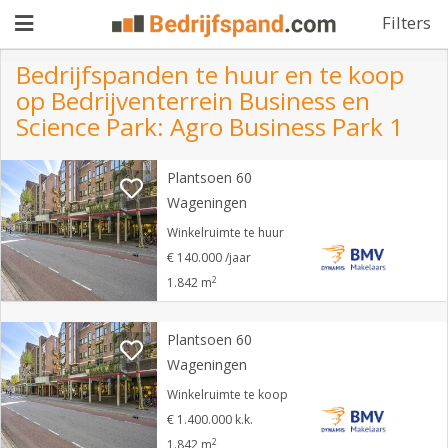
Filters
Bedrijfspanden te huur en te koop
op Bedrijventerrein Business en
Pand
Science Park: Agro Business Park 1
aanbieden
Pand
Plantsoen 60
zoeken
Wageningen
Winkelruimte te huur
Waarom
€ 140.000 /jaar
adverteren
Premium
2
1.842 m
adverteren
Blog
Plantsoen 60
Wageningen
Registreren
Winkelruimte te koop
€ 1.400.000 k.k.
Login
2
1.842 m