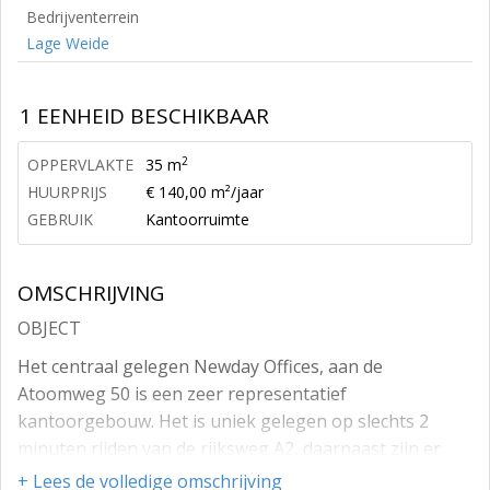
Bedrijventerrein
Lage Weide
1 EENHEID BESCHIKBAAR
2
OPPERVLAKTE
35 m
HUURPRIJS
€ 140,00 m²/jaar
GEBRUIK
Kantoorruimte
OMSCHRIJVING
OBJECT
Het centraal gelegen Newday Offices, aan de
Atoomweg 50 is een zeer representatief
kantoorgebouw. Het is uniek gelegen op slechts 2
minuten rijden van de rijksweg A2, daarnaast zijn er
meer dan 120 parkeerplaatsen.
+ Lees de volledige omschrijving