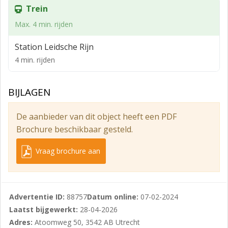
1:43.
Trein
Tevens is er een fietsenstalling aanwezig.
Max. 4 min. rijden
KANTOORUNITS
Station Leidsche Rijn
Newday Offices biedt kant en klare werkplekken en
4 min. rijden
kantoorunits aan. Eventueel kunnen de kantoorunits
geschakeld verhuurd worden om grotere oppervlaktes
BIJLAGEN
te creëren, informeer naar de mogelijkheden!
HUURPRIJZEN KANTOORUNITS
De aanbieder van dit object heeft een PDF
Managed office:
Brochure beschikbaar gesteld.
€ 250,- per werkplek per maand, te vermeerderen met
Vraag brochure aan
BTW.
Shared office:
€ 275,- per m² v.v.o. per jaar, te vermeerderen met
Advertentie ID:
88757
Datum online:
07-02-2024
BTW.
Laatst bijgewerkt:
28-04-2026
Adres:
Atoomweg 50, 3542 AB Utrecht
Schoonmaakkosten (optioneel):