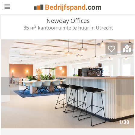
Newday Offices
2
35 m
kantoorruimte te huur in Utrecht
Pand
aanbieden
Pand
zoeken
Waarom
adverteren
Premium
adverteren
Blog
Registreren
1/30
Login