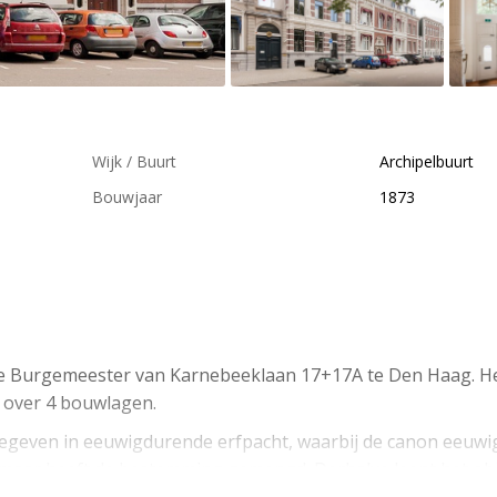
Wijk / Buurt
Archipelbuurt
Bouwjaar
1873
de Burgemeester van Karnebeeklaan 17+17A te Den Haag. H
d over 4 bouwlagen.
tgegeven in eeuwigdurende erfpacht, waarbij de canon eeuwi
, maar heeft de bestemming gemengd. Derhalve leent het obj