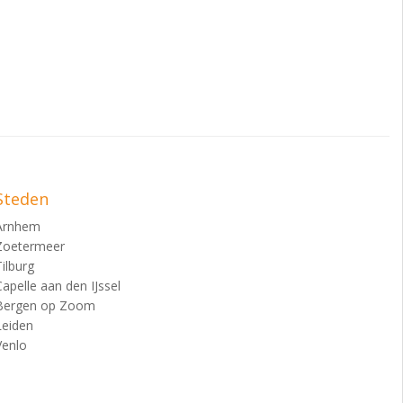
Steden
Arnhem
Zoetermeer
Tilburg
Capelle aan den IJssel
Bergen op Zoom
Leiden
Venlo