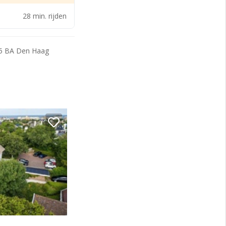
gaande routes in de
28 min. rijden
85 BA Den Haag
n met de buslijnen
k praktisch voor de