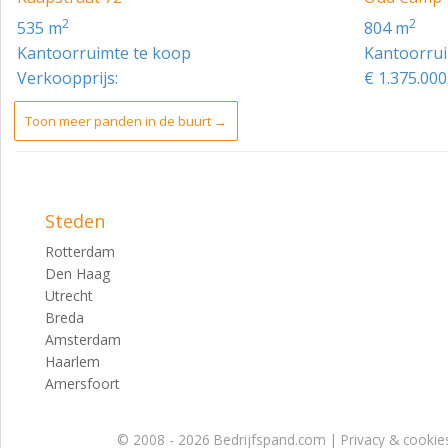
Bovengenoemde oppervlaktes zijn vastgesteld conform NEN 
2
2
535 m
804 m
Opleveringsniveau
Kantoorruimte te koop
Kantoorrui
Verkoopprijs:
€ 1.375.000,
In huidige staat.
De kantoorruimte zal worden opgeleverd met de volgende 
Toon meer panden in de buurt →
- Souterrain is voorzien van een moderne keuken. De tuin i
souterrain te bereiken;
- Stijlkamers op de begane grond zijn voorzien van o.a. een
Steden
Rotterdam
ornamenten en vloerpotten;
Den Haag
- Te openen ramen;
Utrecht
Breda
- Toilet op iedere verdieping.
Amsterdam
Zakelijke lasten
Haarlem
Amersfoort
OZB (gebruiker) € 3.381,25 jaar 2022
OZB (eigenaar) € 2.853,75 jaar 2022
© 2008 - 2026 Bedrijfspand.com |
Privacy & cookie