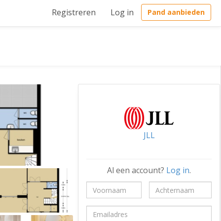
Registreren
Log in
Pand aanbieden
JLL
Al een account?
Log in
.