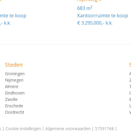
2580 (d.d. 26-2018).
2
683 m
mte te koop
Kantoorruimte te koop
- k.k.
€ 3.295.000,- k.k.
voorzieningen:
s vanaf het
 parketvloer,
Steden
Groningen
Nijmegen
Almere
Eindhoven
Zwolle
Enschede
Dordrecht
s
|
Cookie-instellingen
|
Algemene voorwaarden
| 57591768 |