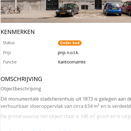
KENMERKEN
Status
Onder bod
Prijs
prijs n.o.t.k.
Functie
Kantoorruimte
OMSCHRIJVING
Objectbeschrijving
Dit monumentale stadsherenhuis uit 1873 is gelegen aan 
verhuurbaar vloeroppervlak van circa 634 m² en is verdeel
De grond waarop het object staat is 340 m² groot en is ui
afgekocht. Het object is momenteel in gebruik als kantoor