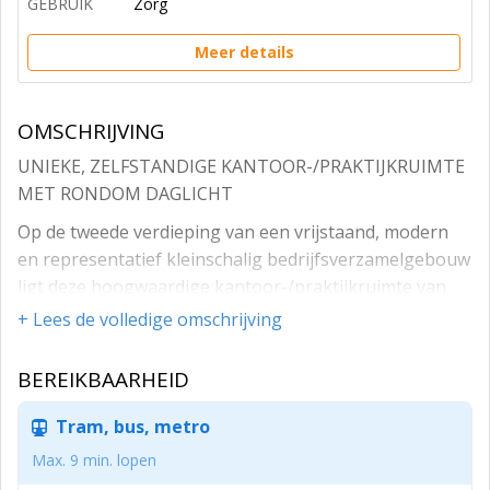
GEBRUIK
Zorg
Meer details
OMSCHRIJVING
UNIEKE, ZELFSTANDIGE KANTOOR-/PRAKTIJKRUIMTE
MET RONDOM DAGLICHT
Op de tweede verdieping van een vrijstaand, modern
en representatief kleinschalig bedrijfsverzamelgebouw
ligt deze hoogwaardige kantoor-/praktijkruimte van
circa 120 m². De ruimte beschikt over drie separate
+ Lees de volledige omschrijving
kantoorruimten en onderscheidt zich door het rijke
daglicht rondom, wat zorgt voor een prettige en
BEREIKBAARHEID
professionele werkomgeving.
Tram, bus, metro
Het kantoor is praktisch ingericht en uitermate
geschikt voor uiteenlopende dienstverlenende en
Max. 9 min. lopen
medisch-gerelateerde functies, zoals coaching, advies,