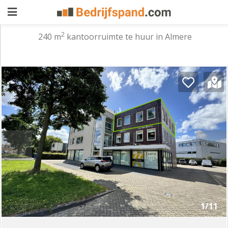
2
240 m
kantoorruimte te huur in Almere
Pand
aanbieden
Pand
zoeken
Waarom
adverteren
Premium
adverteren
Blog
Registreren
1/11
Login