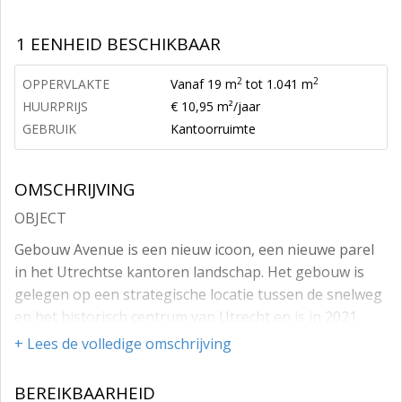
1 EENHEID BESCHIKBAAR
2
2
OPPERVLAKTE
Vanaf 19 m
tot 1.041 m
HUURPRIJS
€ 10,95 m²/jaar
GEBRUIK
Kantoorruimte
OMSCHRIJVING
OBJECT
Gebouw Avenue is een nieuw icoon, een nieuwe parel
in het Utrechtse kantoren landschap. Het gebouw is
gelegen op een strategische locatie tussen de snelweg
en het historisch centrum van Utrecht en is in 2021
volledig gerenoveerd. Door de lichte materialen en de
+ Lees de volledige omschrijving
verfijnde afwerking - zoals prachtige hout accenten,
subtiele gouden details en het witte marmer - is er een
BEREIKBAARHEID