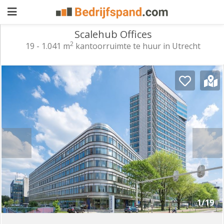
Scalehub Offices
2
19 - 1.041 m
kantoorruimte te huur in Utrecht
Pand
aanbieden
Pand
zoeken
Waarom
adverteren
Premium
adverteren
Blog
Registreren
1/19
Login