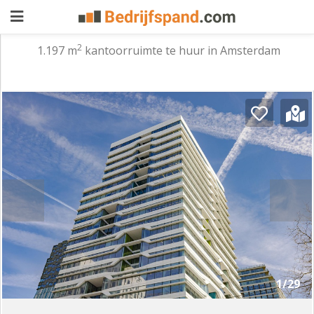
2
1.197 m
kantoorruimte te huur in Amsterdam
Pand
aanbieden
Pand
zoeken
Waarom
adverteren
Premium
adverteren
Blog
Registreren
1/29
Login