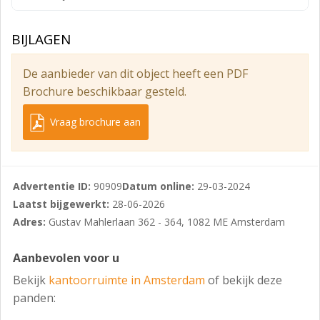
Servicekosten
Voorschotbedrag van € 90,- per m² per jaar, te
BIJLAGEN
vermeerderen met btw.
Huurtermijn
De aanbieder van dit object heeft een PDF
Brochure beschikbaar gesteld.
Minimaal zes (6) jaar huurtermijn.
Duurzaamheid
Vraag brochure aan
Het gebouw beschikt over een energielabel A++.
Opleveringsniveau
Advertentie ID:
90909
Datum online:
29-03-2024
UNStudio is onder meer voorzien van:
Laatst bijgewerkt:
28-06-2026
- Royale entree met een vrije hoogte van 8 meter;
Adres:
Gustav Mahlerlaan 362 - 364, 1082 ME Amsterdam
- Natuurstenen vloeren in de entreehal, begane grond
Aanbevolen voor u
en kelder;
Bekijk
kantoorruimte in Amsterdam
of bekijk deze
- Stramienmaat van 1,80 m;
panden:
- Vrije hoogte kantoren 2,70 m;