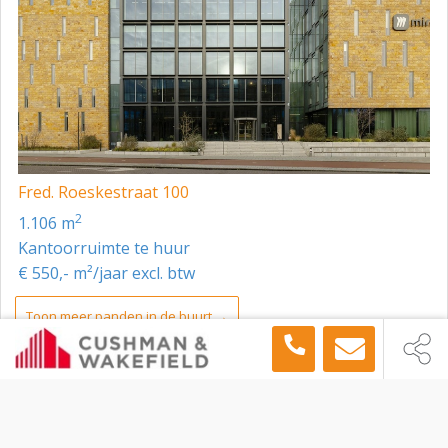
Centraal, Luchthaven Schiphol, Leiden, Utrecht en Den
Haag. Bij het NS-station is de begin-/eindhalte van de
Noord-/Zuidlijn en zijn haltes van de tram-/metrolijnen
5, 50 en 51 alsmede buslijnen 65, 165, 176, 78, 23, 248
en 312.
Fred. Roeskestraat 100
2
1.106 m
Kantoorruimte te huur
€ 550,- m²/jaar excl. btw
Toon meer panden in de buurt →
Cushman & Wakefield
Kantoorruimte
Amsterdam
Gustav Mahlerlaan 362 - 364, Amsterdam, 1082 ME