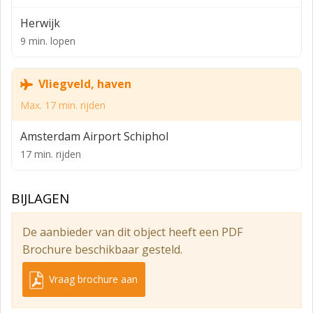
te huur en beslaat totaal 910 m².
Herwijk
Opleveringsniveau:
9 min. lopen
De kantoorruimte wordt opgeleverd in de huidige staat
en is onder meer voorzien van:
Vliegveld, haven
- plafonds met verlichting
Max. 17 min. rijden
- indeling in diverse kantoorruimten
Amsterdam Airport Schiphol
- pantry
17 min. rijden
- te openen ramen
- kabelgoten
BIJLAGEN
- toilet op de gemeenschappelijk overloop
De aanbieder van dit object heeft een PDF
- entree door centrale trappartij, voorzien van een lift.
Brochure beschikbaar gesteld.
- diverse airco units (tweede verdieping, 30-F)
Vraag brochure aan
Parkeren: