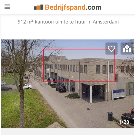
2
912 m
kantoorruimte te huur in Amsterdam
Pand
aanbieden
Pand
zoeken
Waarom
adverteren
Premium
adverteren
Blog
Registreren
1/20
Login