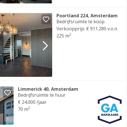
Poortland 224, Amsterdam
Bedrijfsruimte te koop
Verkoopprijs: € 911.280 v.o.n.
2
225 m
Limmerick 40, Amsterdam
Bedrijfsruimte te huur
€ 24.000 /jaar
2
70 m