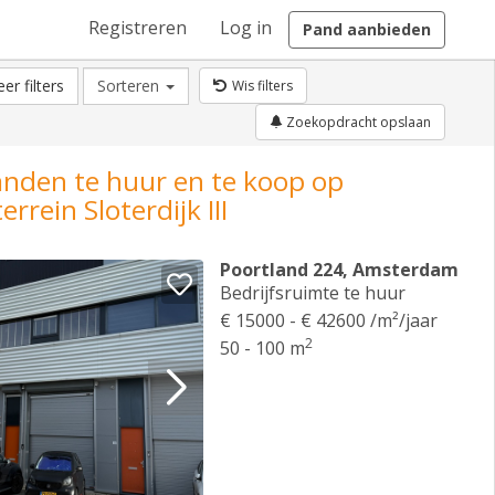
Registreren
Log in
Pand aanbieden
er filters
Sorteren
Wis filters
Zoekopdracht opslaan
anden te huur en te koop op
errein Sloterdijk III
Poortland 224, Amsterdam
Bedrijfsruimte te huur
€ 15000 - € 42600 /m²/jaar
2
50 - 100 m