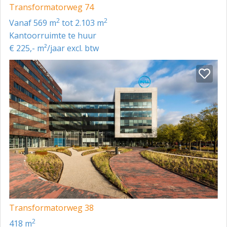
Transformatorweg 74
2
2
vanaf 569 m
tot 2.103 m
Kantoorruimte te huur
€ 225,- m²/jaar excl. btw
Transformatorweg 38
2
418 m