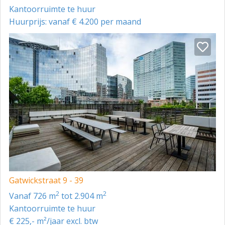
Kantoorruimte te huur
Huurprijs: vanaf € 4.200 per maand
Gatwickstraat 9 - 39
2
2
vanaf 726 m
tot 2.904 m
Kantoorruimte te huur
€ 225,- m²/jaar excl. btw