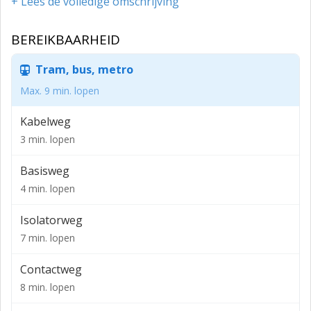
Service kosten:
+ Lees de volledige omschrijving
€ 45,- per m² v.v.o. per jaar excl. btw.
BEREIKBAARHEID
Parkeren:
Tram, bus, metro
€2.000,- per parkeerplaats per jaar exclusief btw.
Max. 9 min. lopen
Beschikbaar in North:
Kabelweg
446 m² v.v.o. begane grond
3 min. lopen
335 m² v.v.o. mezzanine
Basisweg
Beschikbaar in South:
4 min. lopen
809 m² v.v.o. begane grond
436 m² v.v.o. mezzanine
Isolatorweg
7 min. lopen
Contactweg
8 min. lopen