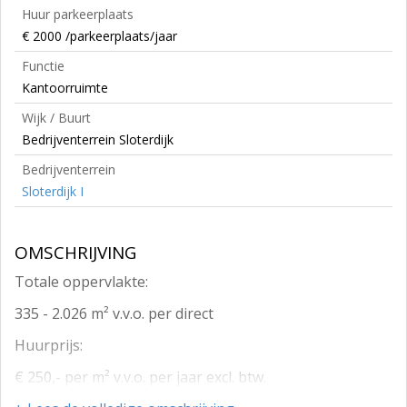
Huur parkeerplaats
€ 2000 /parkeerplaats/jaar
Functie
Kantoorruimte
Wijk / Buurt
Bedrijventerrein Sloterdijk
Bedrijventerrein
Sloterdijk I
OMSCHRIJVING
Totale oppervlakte:
335 - 2.026 m² v.v.o. per direct
Huurprijs:
€ 250,- per m² v.v.o. per jaar excl. btw.