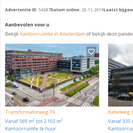
Advertentie ID:
54287
Datum online:
20-11-2019
Laatst bijgew
Aanbevolen voor u
Bekijk
kantoorruimte in Amsterdam
of bekijk deze pande
Transformatorweg 74
Kabelweg 
2
2
vanaf 569 m
tot 2.103 m
vanaf 335
Kantoorruimte te huur
Kantoorrui