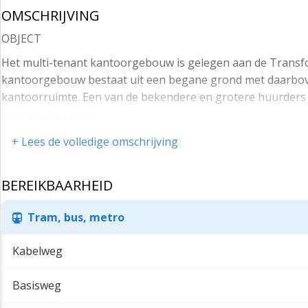
OMSCHRIJVING
OBJECT
Het multi-tenant kantoorgebouw is gelegen aan de Transfor
kantoorgebouw bestaat uit een begane grond met daarboven
kantoorruimte. Een van de bekendere en grotere huurders 
BESCHIKBAARHEID
+ Lees de volledige omschrijving
4e verdieping ca. 418 m²
HUURPRIJS
BEREIKBAARHEID
€ 215,- per m² per jaar.
PARKEREN
Tram, bus, metro
De parkeernorm is 1 op 60 m².
Kabelweg
€ 1.950,- per parkeerplaats per jaar, te vermeerderen met
Basisweg
SERVICEKOSTEN