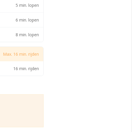
5 min. lopen
6 min. lopen
terpark en de
8 min. lopen
Max. 16 min. rijden
msterdam).
16 min. rijden
gebouw.
. Deze stopt te
door heel Nederland.