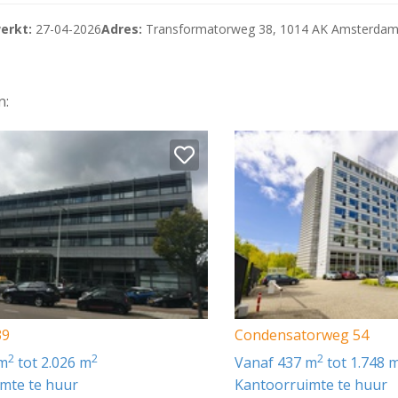
erkt:
27-04-2026
Adres:
Transformatorweg 38, 1014 AK Amsterda
n:
39
Condensatorweg 54
2
2
2
 m
tot 2.026 m
vanaf 437 m
tot 1.748 
mte te huur
Kantoorruimte te huur