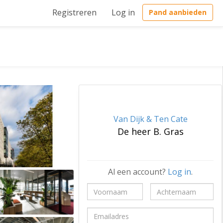
Registreren
Log in
Pand aanbieden
Van Dijk & Ten Cate
De heer B. Gras
Al een account?
Log in
.