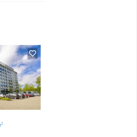
m
2
m