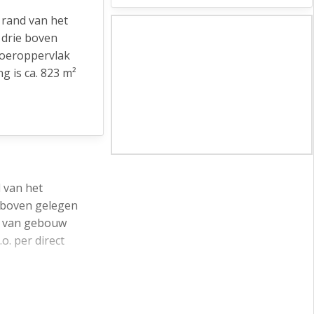
rand van het
 drie boven
loeroppervlak
g is ca. 823 m²
r voldoende
de
leg en
 van het
n de zijde van
 boven gelegen
Westerpark.
ak van gebouw
o. per direct
formeren zich
ntwikkelingen
doende natuurlijk
lturele
en parkeergarage.