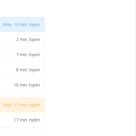
en ontvangst van
terpark beschikt het
Max. 10 min. lopen
rnatieve
2 min. lopen
eren zich in hoog
7 min. lopen
n toegevoegd. Ook
n toegevoegd in
hoek gelegen
8 min. lopen
iphol liggen
allen/huizen die
10 min. lopen
aarlemmerweg.
eve winkels, een
Max. 17 min. rijden
17 min. rijden
a. 10 minuten.