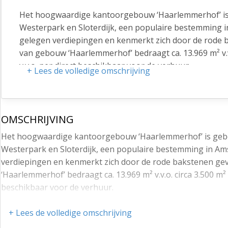
Het hoogwaardige kantoorgebouw ‘Haarlemmerhof’ is 
Westerpark en Sloterdijk, een populaire bestemming 
gelegen verdiepingen en kenmerkt zich door de rode b
van gebouw ‘Haarlemmerhof’ bedraagt ca. 13.969 m² v.v.o
v.v.o. per direct beschikbaar voor de verhuur.
+ Lees de volledige omschrijving
De verdieping heeft een open look en feel is voorzie
natuurlijk lichtinval. Daarnaast biedt het gebouw in t
ondergelegen parkeergarage. Voor de verhuur zijn er
OMSCHRIJVING
De entree van het gebouw beschikt over een ruime en
Het hoogwaardige kantoorgebouw ‘Haarlemmerhof’ is gebou
ontvangst van bezoekers. Het verticale verkeer vindt p
Westerpark en Sloterdijk, een populaire bestemming in A
Westerpark beschikt het gebouw op de begane grond ov
verdiepingen en kenmerkt zich door de rode bakstenen gev
Locatie
‘Haarlemmerhof’ bedraagt ca. 13.969 m² v.v.o. circa 3.500 m² v
beschikbaar voor de verhuur.
Het bruisende Westergasterrein (Gashouder) in het Wes
in hoog tempo naar een gevarieerde en duurzame stad
De verdieping heeft een open look en feel is voorzien van
+ Lees de volledige omschrijving
toegevoegd. Ook op Sloterdijk worden in de komende j
lichtinval. Daarnaast biedt het gebouw in totaal 295 park
voorzieningen toegevoegd in samenwerking met de 