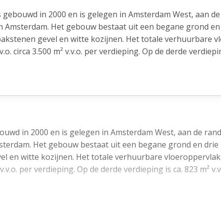
gebouwd in 2000 en is gelegen in Amsterdam West, aan de 
in Amsterdam. Het gebouw bestaat uit een begane grond en
akstenen gevel en witte kozijnen. Het totale verhuurbare v
. circa 3.500 m² v.v.o. per verdieping. Op de derde verdiepin
n van computervloeren en grote raampartijen die zorgen voo
otaal 295 parkeerplaatsen gesitueerd voor het gebouw en in 
 40 parkeerplaatsen beschikbaar.
tree met een bemande receptie, ruimte voor informeel over
wd in 2000 en is gelegen in Amsterdam West, aan de rand
laats middels twee liften en een gezamenlijk trappenhuis. Aa
msterdam. Het gebouw bestaat uit een begane grond en drie
er een buitenruimte die uitkijkt op de volkstuinen in het 
el en witte kozijnen. Het totale verhuurbare vloeroppervl
.v.o. per verdieping. Op de derde verdieping is ca. 823 m² v.v.
terpark is vlakbij gelegen. Westerpark en Sloterdijk trans
swijk. Langs het Westerpark worden diverse residentiële o
 computervloeren en grote raampartijen die zorgen voor vol
aren worden veel nieuwe woningen en diverse horeca- en cu
eerplaatsen gesitueerd voor het gebouw en in de ondergeleg
Gemeente Amsterdam.