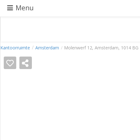
Menu
Pand
Kantoorruimte
Amsterdam
Molenwerf 12, Amsterdam, 1014 BG
aanbieden
Pand
zoeken
Waarom
adverteren
Premium
adverteren
Blog
Registreren
Login