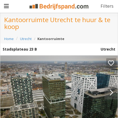
Filters
Kantoorruimte Utrecht te huur & te
koop
Pand
Home
Utrecht
Kantoorruimte
aanbieden
Pand
Stadsplateau 23 B
Utrecht
zoeken
Waarom
adverteren
Premium
adverteren
Blog
Registreren
Login