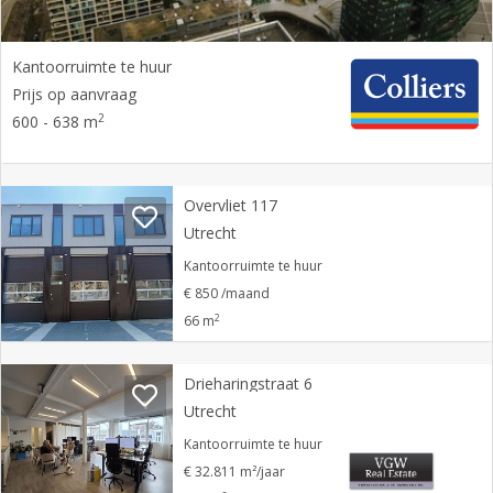
Kantoorruimte te huur
Prijs op aanvraag
2
600 - 638 m
Overvliet 117
Utrecht
Kantoorruimte te huur
€ 850 /maand
2
66 m
Drieharingstraat 6
Utrecht
Kantoorruimte te huur
€ 32.811 m²/jaar