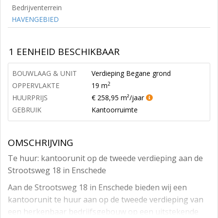
Bedrijventerrein
HAVENGEBIED
1 EENHEID BESCHIKBAAR
BOUWLAAG & UNIT
Verdieping Begane grond
2
OPPERVLAKTE
19 m
HUURPRIJS
€ 258,95 m²/jaar
GEBRUIK
Kantoorruimte
OMSCHRIJVING
Te huur: kantoorunit op de tweede verdieping aan de
Strootsweg 18 in Enschede
Aan de Strootsweg 18 in Enschede bieden wij een
kantoorunit te huur aan op de tweede verdieping van
een herkenbaar bedrijfsgebouw op een uitstekende