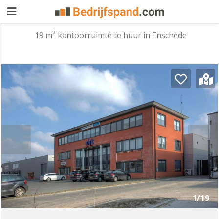
2
19 m
kantoorruimte te huur in Enschede
Pand
aanbieden
Pand
zoeken
Waarom
adverteren
Premium
adverteren
Blog
Registreren
1/19
Login