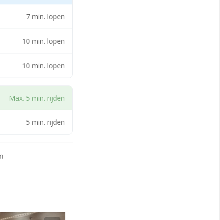
7 min. lopen
le verbindingen
10 min. lopen
 bereiken.
10 min. lopen
richting Station
 op loopafstand (10
Max. 5 min. rijden
5 min. rijden
ats per jaar te
m
unnen apart of