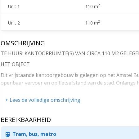
2
Unit 1
110 m
2
Unit 2
110 m
OMSCHRIJVING
TE HUUR: KANTOORRUIMTE(S) VAN CIRCA 110 M2 GELEG
HET OBJECT
Dit vrijstaande kantoorgebouw is gelegen op het Amstel Bu
openbaar vervoer en op fietsafstand van de stad. Onlangs h
gebouw zowel in,- als uitwendig volledig is aangepakt. He
uitstraling. Dit door onder andere de zichtbare betonstruc
+ Lees de volledige omschrijving
renovatiewerken een energielabel A gekregen.
LOCATIE
BEREIKBAARHEID
Het Amstel Business Park is “The Place To Be” voor bedrijve
Tram, bus, metro
ondernemingen uit verschillende bedrijfstakken, zoals media