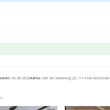
abij de ringweg A10 en de snelweg A2. Vanaf hier zijn er snel
ooi. Tevens is het centrum van Amsterdam in een kwartier te
 van het object. Hier vertrekt elke vijf minuten een metro 
n tien minuten bent. Het NS treinstation Duivendrecht ligt
 openbaar vervoer in alle richtingen.
jk verhuurd). De huurprijs bedraagt € 2.500,- per parkeerpla
werkt:
06-08-2026
Adres:
Van der Madeweg 20, 1114 AM Amsterda
 m² en 111 m² gelegen op de tweede verdieping. De ruimtes k
n: