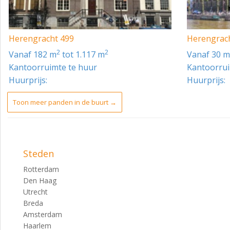
- Fietskelder incl. elektrische laadfaciliteit
- Douche-voorziening
Herengracht 499
Herengrac
Internet verbinding
2
2
vanaf 182 m
tot 1.117 m
vanaf 30 
Kantoorruimte te huur
Kantoorrui
Glasvezel verbinding.
Huurprijs:
Huurprijs:
Energielabel
Toon meer panden in de buurt →
A.
Bestemmingsplan
Gemengd – 2.
Steden
Minimale huurtermijn
Rotterdam
5 jaar.
Den Haag
Utrecht
Huurprijs kantoorruimte
Breda
€ 395,- per m² per jaar.
Amsterdam
Haarlem