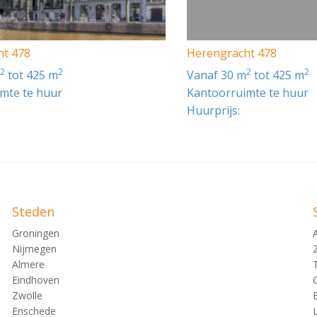
ht 478
Herengracht 478
2
2
2
2
m
tot 425 m
vanaf 30 m
tot 425 m
mte te huur
Kantoorruimte te huur
Huurprijs:
Steden
Groningen
Nijmegen
Almere
Eindhoven
Zwolle
Enschede