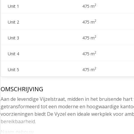
2
Unit 1
475 m
2
Unit 2
475 m
2
Unit 3
475 m
2
Unit 4
475 m
2
Unit 5
475 m
OMSCHRIJVING
Aan de levendige Vijzelstraat, midden in het bruisende hart
getransformeerd tot een moderne en hoogwaardige kantoorl
voorzieningen biedt De Vyzel een ideale werkplek voor amb
bereikbaarheid.
Naam gebouw