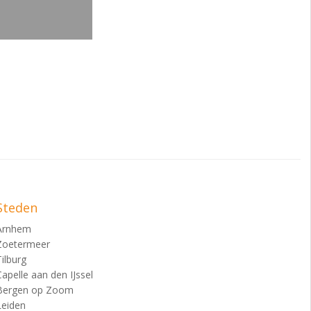
Steden
Arnhem
Zoetermeer
Tilburg
Capelle aan den IJssel
Bergen op Zoom
Leiden