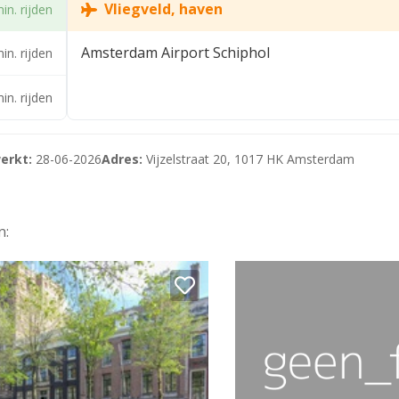
Vliegveld, haven
in. rijden
Amsterdam Airport Schiphol
in. rijden
in. rijden
stand.
erkt:
28-06-2026
Adres:
Vijzelstraat 20, 1017 HK Amsterdam
n:
installatie. Ook de entree, liften, fietskelder, gemeenschapp