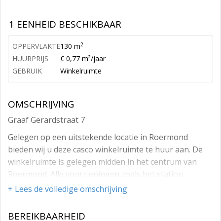
1 EENHEID BESCHIKBAAR
2
OPPERVLAKTE
130 m
HUURPRIJS
€ 0,77 m²/jaar
GEBRUIK
Winkelruimte
OMSCHRIJVING
Graaf Gerardstraat 7
Gelegen op een uitstekende locatie in Roermond
bieden wij u deze casco winkelruimte te huur aan. De
winkelruimte is gelegen midden in het centrum van
Roermond. Alle voorzieningen zoals het station,
supermarkt, winkelcentrum en theater liggen in het
+ Lees de volledige omschrijving
centrum. De winkelruimte ligt tussen het gezellige
Kloosterwandplein met het Theaterhotel Oranjerie en
BEREIKBAARHEID