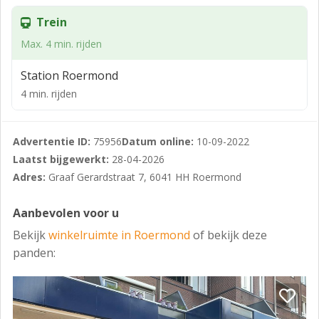
kantoor of kantine gebruikt kunnen worden, tevens is
Trein
er een toilet met fonteintje.
Max. 4 min. rijden
BTW:
Station Roermond
Er is sprake van verhuur met BTW.
4 min. rijden
Huurperioden:
In overleg.
Advertentie ID:
75956
Datum online:
10-09-2022
Opzegtermijn:
Laatst bijgewerkt:
28-04-2026
Adres:
Graaf Gerardstraat 7, 6041 HH Roermond
In overleg.
Huurprijsaanpassing:
Aanbevolen voor u
Jaarlijks, op basis van de wijziging van het
Bekijk
winkelruimte in Roermond
of bekijk deze
maandprijsindexcijfer volgens de CPI
panden:
(consumentenprijsindex) reeks CPI-Alle Huishoudens
(2015=100) gepubliceerd door het CBS (Centraal
Bureau voor Statistiek).