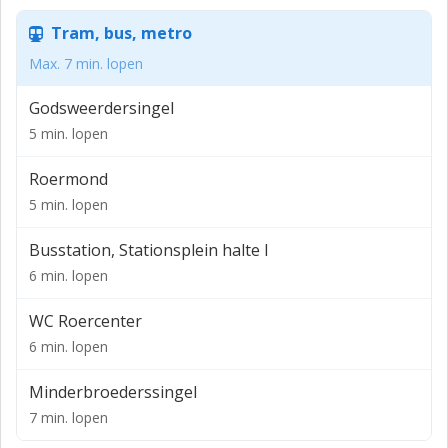
het bruisende Munsterplein met zijn mooie
bezienswaardigheden en horeca gelegenheden.
Tram, bus, metro
De uitvalswegen zoals de N280 en de autosnelwegen
Max. 7 min. lopen
A73 en A2, richting Venlo, Nijmegen, Maastricht en
Godsweerdersingel
Eindhoven zijn ook op enkele autominuten bereikbaar.
5 min. lopen
Metrage gegevens:
Roermond
Begane grond : ± 135m²
5 min. lopen
Huurprijs op aanvraag
Busstation, Stationsplein halte I
Bestemmingsplan:
6 min. lopen
Centrumdoeleinden -1.
WC Roercenter
Indeling:
6 min. lopen
Begane grond:
Minderbroederssingel
Entree middels schuifdeur, winkelruimte met meerdere
7 min. lopen
mogelijkheden. In het achterste winkelgedeelte
bevinden zich nog verschillende ruimtes die als opslag/