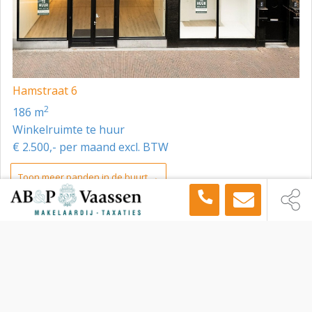
Hamstraat 6
2
186 m
Winkelruimte te huur
€ 2.500,- per maand excl. BTW
Toon meer panden in de buurt →
Winkelruimte
Roermond
Graaf Gerardstraat 7, Roermond, 6041 HH