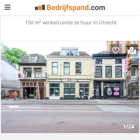
2
150 m
winkelruimte te huur in Utrecht
Pand
aanbieden
Pand
zoeken
Waarom
adverteren
Premium
adverteren
Blog
Registreren
1/24
Login