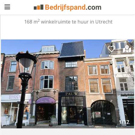
2
168 m
winkelruimte te huur in Utrecht
Pand
aanbieden
Pand
zoeken
Waarom
adverteren
Premium
adverteren
Blog
Registreren
1/17
Login