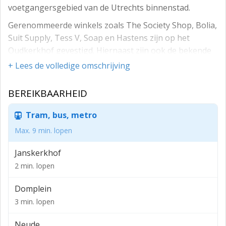
voetgangersgebied van de Utrechts binnenstad.
Gerenommeerde winkels zoals The Society Shop, Bolia,
Suit Supply, Tess V, Soap en Hastens zijn op het
Oudkerkhof gevestigd. Hiernaast zijn ook de bekende
horecagelegenheden Loetje, Dikke Dries en San Siro in
+ Lees de volledige omschrijving
de straat aanwezig.
BEREIKBAARHEID
De winkel is gelegen aan de rand van het
voetgangersgebied en is tevens bereikbaar met de
Tram, bus, metro
auto. In de straat is sprake van betaald parkeren en
diverse parkeergarages zijn op loopafstand gelegen.
Max. 9 min. lopen
Vloeroppervlak (BVO)
Janskerkhof
- begane grond: ca. 56 m²
2 min. lopen
- 1e verdieping: ca. 49 m²
Domplein
- 2e verdieping: ca. 47 m²
3 min. lopen
- zolder: ca. 16 m²
Neude