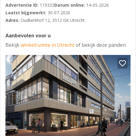
eigen aansluiting voor elektriciteit, gas en water.
Advertentie ID:
119333
Datum online:
14-05-2026
Laatst bijgewerkt:
30-07-2026
Huurtermijn
Adres:
Oudkerkhof 12, 3512 GK Utrecht
In overleg.
Huurbetaling
Aanbevolen voor u
Bekijk
winkelruimte in Utrecht
of bekijk deze panden:
Per maand vooruit.
Zekerheidsstelling
Een waarborgsom ter grootte van 3 maanden bruto
betalingsverplichting.
Indexering
Jaarlijks, voor het eerst één jaar na huuringangsdatum,
op basis van de wijziging van het jaarindexcijfer
volgens de consumentenprijsindex (CPI), reeks voor
alle huishoudens (2025=100), gepubliceerd door het
Centraal Bureau voor de Statistiek (CBS).