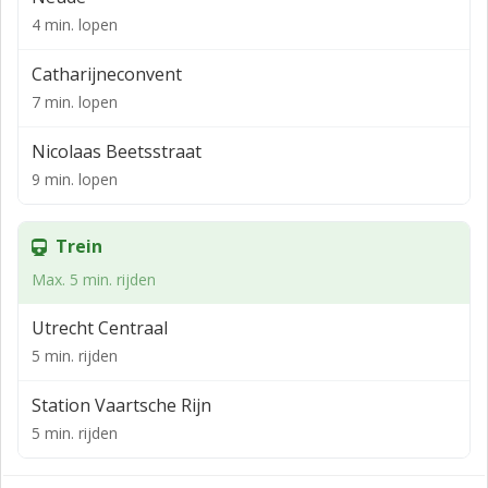
Frontbreedte
4 min. lopen
ca. 3 meter (bruto)
Catharijneconvent
Opleveringsniveau
7 min. lopen
De winkelruimte wordt casco verhuurd en in huidige
Nicolaas Beetsstraat
staat opgeleverd voorzien van o.a.:
9 min. lopen
- pantry
- toilet
Trein
- CV installatie
Max. 5 min. rijden
- airconditioning
Utrecht Centraal
Huurprijs
5 min. rijden
€ 3.650,- per maand exclusief BTW
Station Vaartsche Rijn
Servicekosten
5 min. rijden
Er zijn geen servicekosten, de winkel beschikt over een