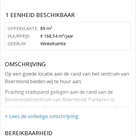
1 EENHEID BESCHIKBAAR
2
OPPERVLAKTE
89 m
HUURPRIJS
€ 168,54 m²/jaar
GEBRUIK
Winkelruimte
OMSCHRIJVING
Op een goede locatie aan de rand van het centrum van
Roermond bieden wij te huur aan:
Prachtig stadspand gelegen aan de rand van de
binnenstad/centrum van Roermond. Parkeren is
mogelijke in o.a. de parkeergarages van Q-park bij het
Roercenter en Theaterhotel De Oranjerie en er zijn
+ Lees de volledige omschrijving
diverse parkeerabonnementen verkrijgbaar tegen
aantrekkelijke voorwaarden.
BEREIKBAARHEID