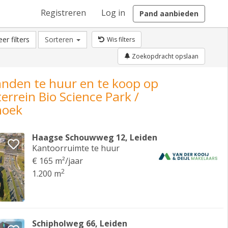
Registreren
Log in
Pand aanbieden
er filters
Sorteren
Wis filters
Zoekopdracht opslaan
anden te huur en te koop op
errein Bio Science Park /
hoek
Haagse Schouwweg 12, Leiden
Kantoorruimte te huur
€ 165 m²/jaar
2
1.200 m
Schipholweg 66, Leiden