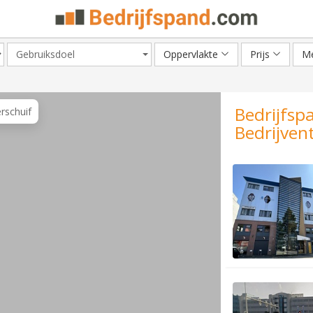
Gebruiksdoel
Oppervlakte
Prijs
Me
Bedrijfsp
erschuif
Bedrijven