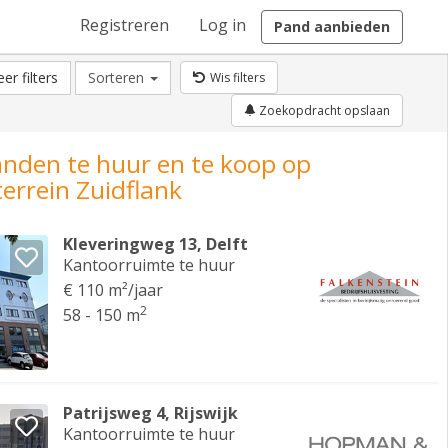
Registreren
Log in
Pand aanbieden
er filters
Sorteren
Wis filters
Zoekopdracht opslaan
anden te huur en te koop op
terrein Zuidflank
Kleveringweg 13, Delft
Kantoorruimte te huur
€ 110 m²/jaar
2
58 - 150 m
Patrijsweg 4, Rijswijk
Kantoorruimte te huur