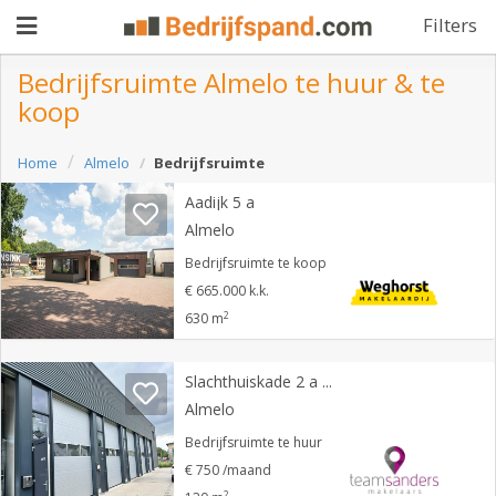
Filters
Bedrijfsruimte Almelo te huur & te
koop
Pand
Home
Almelo
Bedrijfsruimte
aanbieden
Pand
Aadijk 5 a
zoeken
Almelo
Waarom
Bedrijfsruimte te koop
€ 665.000 k.k.
adverteren
Premium
2
630 m
adverteren
Blog
Slachthuiskade 2 a 13
Almelo
Registreren
Bedrijfsruimte te huur
€ 750 /maand
Login
2