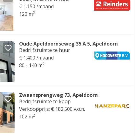
€ 1.150 /maand
2
120 m
Oude Apeldoornseweg 35 A 5, Apeldoorn
Bedrijfsruimte te huur
€ 1.400 /maand
2
80 - 140 m
Zwaansprengweg 73, Apeldoorn
Bedrijfsruimte te koop
Verkoopprijs: € 182.500 v.o.n.
2
102 m