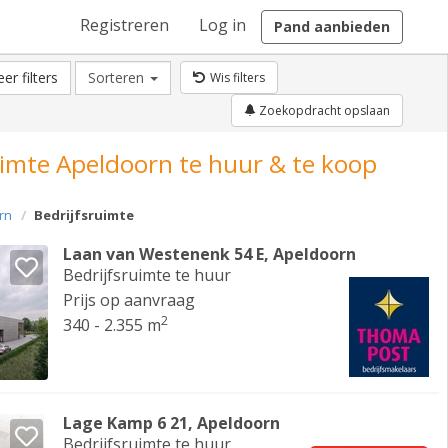
Registreren
Log in
Pand aanbieden
er filters
Sorteren
Wis filters
Zoekopdracht opslaan
uimte Apeldoorn te huur & te koop
rn
Bedrijfsruimte
Laan van Westenenk 54 E, Apeldoorn
Bedrijfsruimte te huur
Prijs op aanvraag
2
340 - 2.355 m
Lage Kamp 6 21, Apeldoorn
Bedrijfsruimte te huur