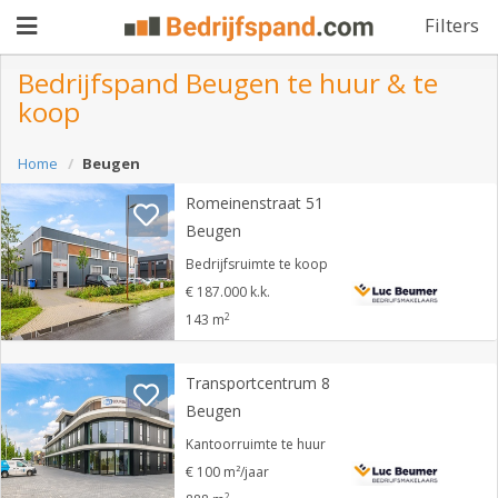
Filters
Bedrijfspand Beugen te huur & te
koop
Pand
Home
Beugen
aanbieden
Pand
Romeinenstraat 51
zoeken
Beugen
Waarom
Bedrijfsruimte te koop
€ 187.000 k.k.
adverteren
Premium
2
143 m
adverteren
Blog
Transportcentrum 8
Beugen
Registreren
Kantoorruimte te huur
€ 100 m²/jaar
Login
2