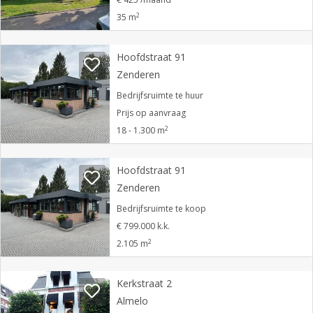
2
35 m
Hoofdstraat 91
Zenderen
Bedrijfsruimte te huur
Prijs op aanvraag
2
18 - 1.300 m
Hoofdstraat 91
Zenderen
Bedrijfsruimte te koop
€ 799.000 k.k.
2
2.105 m
Kerkstraat 2
Almelo