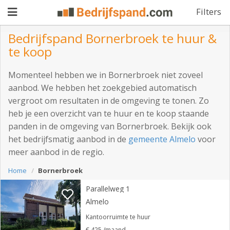
Filters
Bedrijfspand Bornerbroek te huur &
te koop
Pand
Momenteel hebben we in Bornerbroek niet zoveel
aanbieden
Pand
aanbod. We hebben het zoekgebied automatisch
vergroot om resultaten in de omgeving te tonen. Zo
zoeken
heb je een overzicht van te huur en te koop staande
Waarom
panden in de omgeving van Bornerbroek. Bekijk ook
het bedrijfsmatig aanbod in de
gemeente Almelo
voor
adverteren
Premium
meer aanbod in de regio.
adverteren
Blog
Home
Bornerbroek
Parallelweg 1
Almelo
Registreren
Kantoorruimte te huur
Login
€ 425 /maand