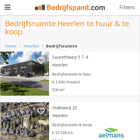
Filters
Bedrijfsruimte Heerlen te huur & te
koop
Pand
Home
Heerlen
Bedrijfsruimte
aanbieden
Pand
Sourethweg 5 T 4
zoeken
Heerlen
Waarom
Bedrijfsruimte te huur
€ 3.500 /maand
adverteren
Premium
2
500 m
adverteren
Blog
Holleweg 20
Heerlen
Registreren
Bedrijfsruimte te koop
€ 22.500 k.k.
Login
2