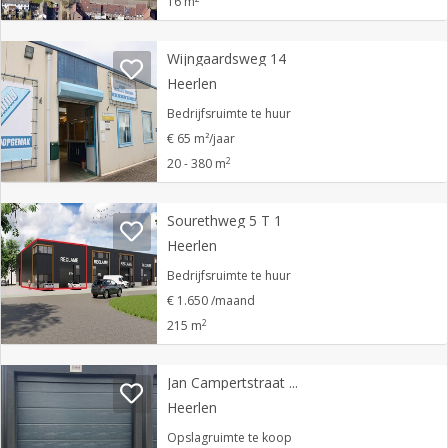
16 m
Wijngaardsweg 14
Heerlen
Bedrijfsruimte te huur
€ 65 m²/jaar
2
20 - 380 m
Sourethweg 5 T 1
Heerlen
Bedrijfsruimte te huur
€ 1.650 /maand
2
215 m
Jan Campertstraat 13 GB01
Heerlen
Opslagruimte te koop