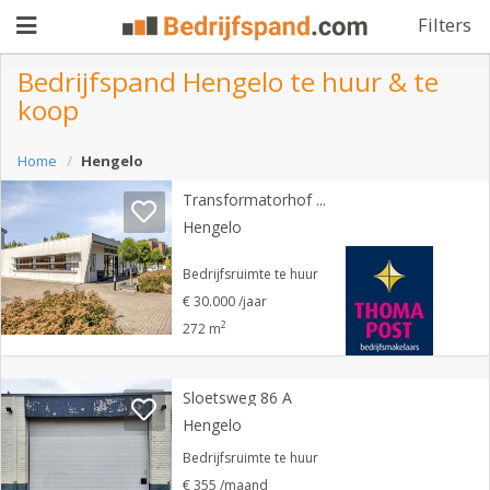
Filters
Bedrijfspand Hengelo te huur & te
koop
Pand
Home
Hengelo
aanbieden
Pand
Transformatorhof 10
zoeken
Hengelo
Waarom
Bedrijfsruimte te huur
adverteren
€ 30.000 /jaar
Premium
2
272 m
adverteren
Blog
Sloetsweg 86 A
Hengelo
Registreren
Bedrijfsruimte te huur
Login
€ 355 /maand