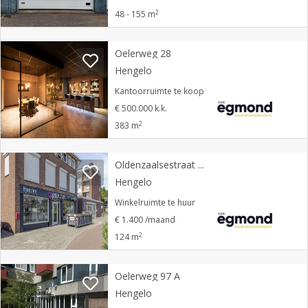
2
48 - 155 m
Oelerweg 28
Hengelo
Kantoorruimte te koop
€ 500.000 k.k.
2
383 m
Oldenzaalsestraat 411
Hengelo
Winkelruimte te huur
€ 1.400 /maand
2
124 m
Oelerweg 97 A
Hengelo