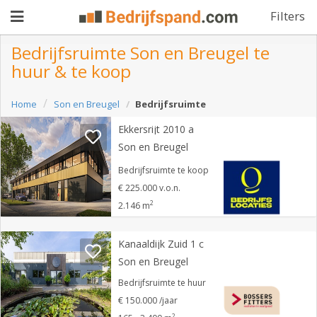
Filters
Bedrijfsruimte Son en Breugel te
huur & te koop
Pand
Home
Son en Breugel
Bedrijfsruimte
aanbieden
Pand
Ekkersrijt 2010 a
zoeken
Son en Breugel
Waarom
Bedrijfsruimte te koop
€ 225.000 v.o.n.
adverteren
Premium
2
2.146 m
adverteren
Blog
Kanaaldijk Zuid 1 c
Son en Breugel
Registreren
Bedrijfsruimte te huur
€ 150.000 /jaar
Login
2