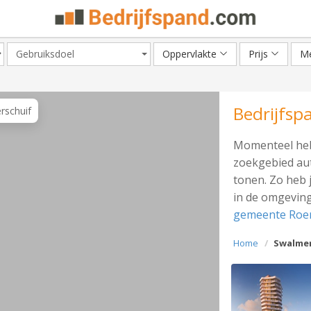
Gebruiksdoel
Oppervlakte
Prijs
Me
Bedrijfsp
erschuif
Momenteel heb
zoekgebied aut
tonen. Zo heb 
in de omgeving
gemeente Ro
Home
Swalme