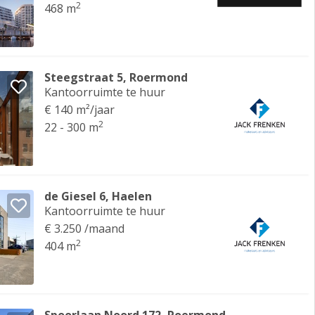
2
468 m
Steegstraat 5, Roermond
Kantoorruimte te huur
€ 140 m²/jaar
2
22 - 300 m
de Giesel 6, Haelen
Kantoorruimte te huur
€ 3.250 /maand
2
404 m