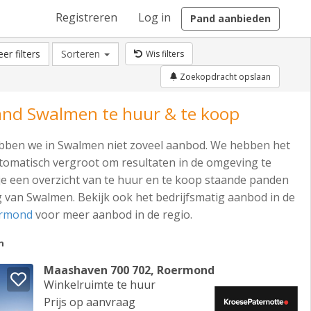
Registreren
Log in
Pand aanbieden
er filters
Sorteren
Wis filters
Zoekopdracht opslaan
and Swalmen te huur & te koop
ben we in Swalmen niet zoveel aanbod. We hebben het
omatisch vergroot om resultaten in de omgeving te
je een overzicht van te huur en te koop staande panden
 van Swalmen. Bekijk ook het bedrijfsmatig aanbod in de
ermond
voor meer aanbod in de regio.
n
Maashaven 700 702, Roermond
Winkelruimte te huur
Prijs op aanvraag