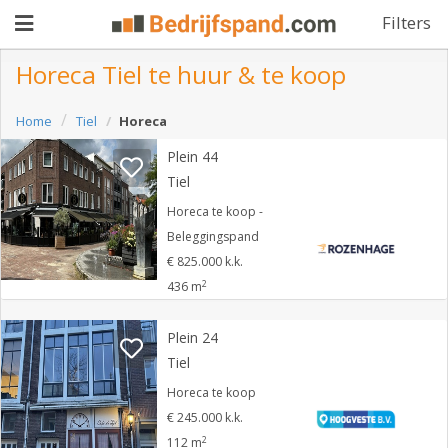
Filters
Horeca Tiel te huur & te koop
Pand
Home
Tiel
Horeca
aanbieden
Plein 44
Pand
Tiel
zoeken
Horeca te koop -
Waarom
Beleggingspand
€ 825.000 k.k.
adverteren
Premium
2
436 m
adverteren
Blog
Plein 24
Tiel
Horeca te koop
Registreren
€ 245.000 k.k.
Login
2
112 m