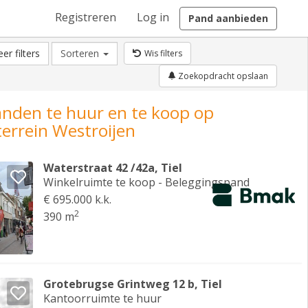
Registreren
Log in
Pand aanbieden
er filters
Sorteren
Wis filters
Zoekopdracht opslaan
anden te huur en te koop op
terrein Westroijen
Waterstraat 42 /42a, Tiel
Winkelruimte te koop - Beleggingspand
€ 695.000 k.k.
2
390 m
Grotebrugse Grintweg 12 b, Tiel
Kantoorruimte te huur