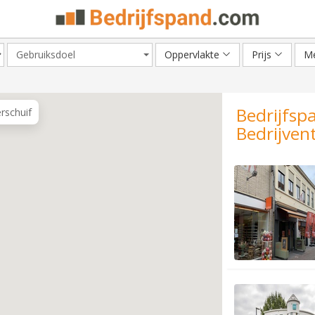
Gebruiksdoel
Oppervlakte
Prijs
Me
Bedrijfsp
erschuif
Bedrijven