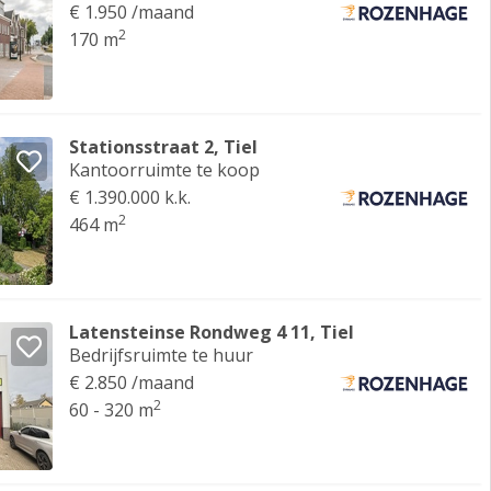
€ 1.950 /maand
2
170 m
Stationsstraat 2, Tiel
Kantoorruimte te koop
€ 1.390.000 k.k.
2
464 m
Latensteinse Rondweg 4 11, Tiel
Bedrijfsruimte te huur
€ 2.850 /maand
2
60 - 320 m