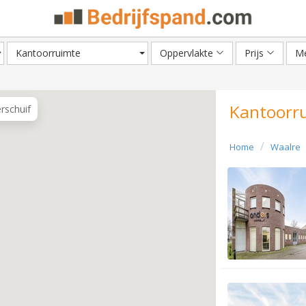
Kantoorruimte
Oppervlakte
Prijs
Me
Kantoorru
erschuif
Home
Waalre