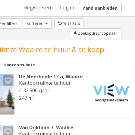
Registreren
Log in
Pand aanbieden
er filters
Sorteren
Wis filters
Zoekopdracht opslaan
imte Waalre te huur & te koop
Kantoorruimte
De Neerheide 12 a, Waalre
Kantoorruimte te huur
€ 32.500 /jaar
2
247 m
Van Dijklaan 7, Waalre
Kantoorruimte te huur